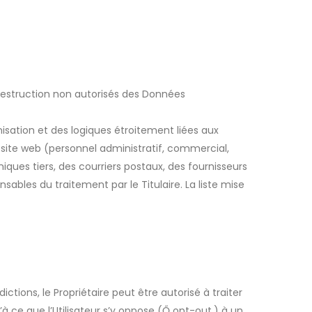
 destruction non autorisés des Données
sation et des logiques étroitement liées aux
e site web (personnel administratif, commercial,
iques tiers, des courriers postaux, des fournisseurs
les du traitement par le Titulaire. La liste mise
ctions, le Propriétaire peut être autorisé à traiter
à ce que l’Utilisateur s’y oppose (Ő opt-out.) à un