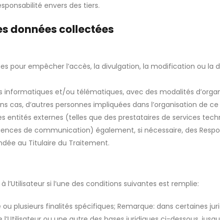
esponsabilité envers des tiers.
des données collectées
ées pour empêcher l’accès, la divulgation, la modification ou la
 informatiques et/ou télématiques, avec des modalités d’organi
tains cas, d’autres personnes impliquées dans l’organisation de c
 entités externes (telles que des prestataires de services techn
nces de communication) également, si nécessaire, des Responsab
dée au Titulaire du Traitement.
à l’Utilisateur si l’une des conditions suivantes est remplie:
 plusieurs finalités spécifiques; Remarque: dans certaines juridi
Utilisateur ou une autre des bases juridiques ci-dessous, jusqu’