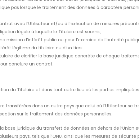
plique pas lorsque le traitement des données à caractère personne
ontrat avec l’Utilisateur et/ou à l’exécution de mesures précontr
gation légale à laquelle le Titulaire est soumis;
e mission d’intérêt public ou pour l’exercice de l’autorité publiqu
térêt légitime du titulaire ou d’un tiers.
itulaire de clarifier la base juridique concrète de chaque traite
pour conclure un contrat.
ion du Titulaire et dans tout autre lieu où les parties impliquée
re transférées dans un autre pays que celui où l’Utilisateur se t
a section sur le traitement des données personnelles.
sur la base juridique du transfert de données en dehors de l’Unio
lusieurs pays, tels que l’ONU, ainsi que les mesures de sécurité p