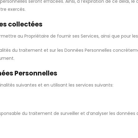
rsonnelles seront effacées. Ainsi, à l’expiration de ce délai, le d
être exercés.
es collectées
mettre au Propriétaire de fournir ses Services, ainsi que pour les 
alités du traitement et sur les Données Personnelles concrètemen
cument.
nnées Personnelles
alités suivantes et en utilisant les services suivants:
sponsable du traitement de surveiller et d’analyser les données