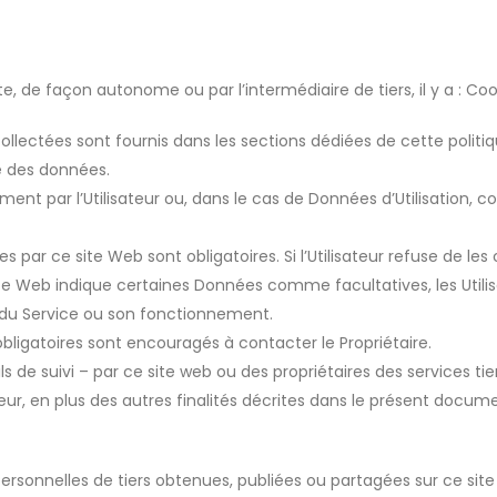
, de façon autonome ou par l’intermédiaire de tiers, il y a : Coo
llectées sont fournis dans les sections dédiées de cette politi
e des données.
ent par l’Utilisateur ou, dans le cas de Données d’Utilisation, c
s par ce site Web sont obligatoires. Si l’Utilisateur refuse de le
site Web indique certaines Données comme facultatives, les Util
é du Service ou son fonctionnement.
obligatoires sont encouragés à contacter le Propriétaire.
ls de suivi – par ce site web ou des propriétaires des services tiers
eur, en plus des autres finalités décrites dans le présent documen
Personnelles de tiers obtenues, publiées ou partagées sur ce site